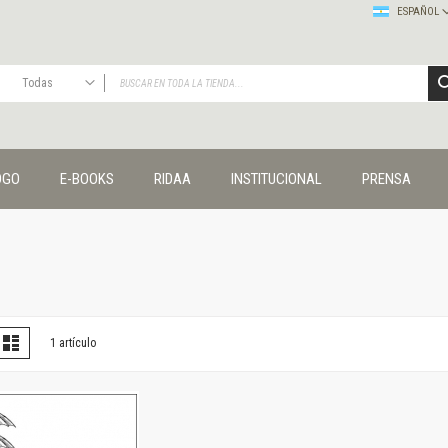
ESPAÑOL
Todas
TODAS
Publicaciones
OGO
E-BOOKS
RIDAA
INSTITUCIONAL
PRENSA
Editorial
Colecciones
Administración y economía
Coedición UNQ / Clacso
Coedición UNQ / UNC
Comunicación y cultura
Crímenes y violencias
er
la
Lista
1
artículo
omo
Cuadernos universitarios
Derechos humanos
Ediciones especiales
Géneros