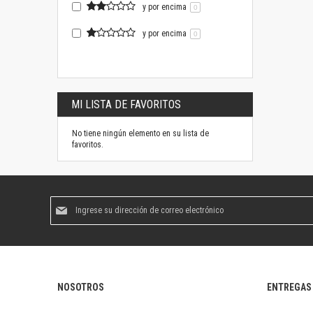
y por encima
0
y por encima
0
MI LISTA DE FAVORITOS
No tiene ningún elemento en su lista de
favoritos.
Suscríbase
al
boletín
informativo:
NOSOTROS
ENTREGAS