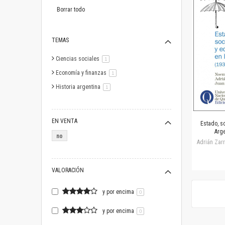
este
artículo
Borrar todo
TEMAS
Ciencias sociales
artículo
1
Economía y finanzas
artículo
1
Historia argentina
artículo
1
EN VENTA
Estado, s
Arge
no
Adrián Zarr
VALORACIÓN
y por encima
0
y por encima
0