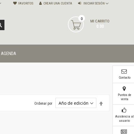
FAVORITOS
CREAR UNA CUENTA
INICIAR SESIÓN
0
MI CARRITO
BUSCAR
0.00
AGENDA
Contacto
Puntos de
venta
Establecer
Ordenar por
dirección
descendente
Asistencia al
usuario