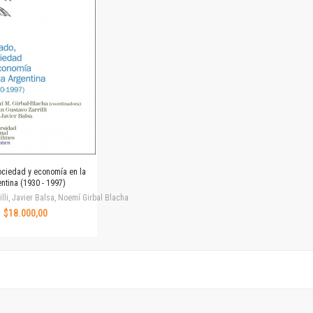
Horizontes en las artes
La ideología argentina y latinoamericana
Las ciudades y las ideas
Serie Nuevas aproximaciones
Serie Clásicos latinoamericanos
Medios&redes
Música y ciencia
Serie Arte sonoro
Nuevos enfoques en ciencia y tecnología
Sociedad-tecnología-ciencia
ociedad y economía en la
Serie digital
ntina (1930 - 1997)
Territorio y acumulación: conflictividades y alternativas
illi, Javier Balsa, Noemí Girbal Blacha
$18.000,00
Textos y lecturas en ciencias sociales
Serie Punto de encuentros
Publicaciones periódicas
Prismas
Redes
Revista de Ciencias Sociales. Primera época