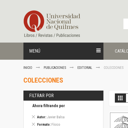
Ir
al
contenido
MENÚ
CATÁL
INICIO
PUBLICACIONES
EDITORIAL
COLECCIONES
COLECCIONES
FILTRAR POR
V
Gril
c
Ahora filtrando por
Eliminar
Autor
Javier Balsa
este
Eliminar
Formato
Físico
artículo