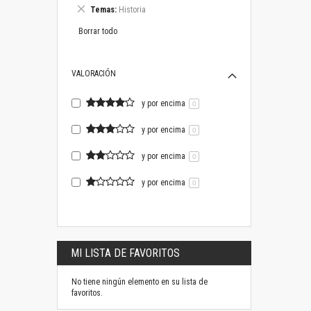
este
Eliminar
Temas
Historia
artículo
este
artículo
Borrar todo
VALORACIÓN
y por encima
0
y por encima
0
y por encima
0
y por encima
0
MI LISTA DE FAVORITOS
No tiene ningún elemento en su lista de
favoritos.