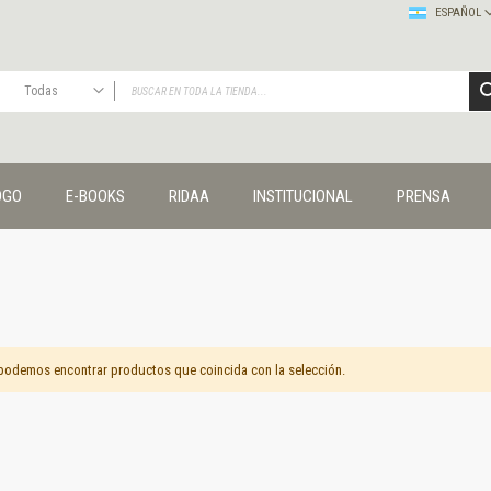
ESPAÑOL
Todas
TODAS
Publicaciones
OGO
E-BOOKS
RIDAA
INSTITUCIONAL
PRENSA
Editorial
Colecciones
Administración y economía
Coedición UNQ / Clacso
Coedición UNQ / UNC
Comunicación y cultura
Crímenes y violencias
podemos encontrar productos que coincida con la selección.
Cuadernos universitarios
Derechos humanos
Ediciones especiales
Géneros