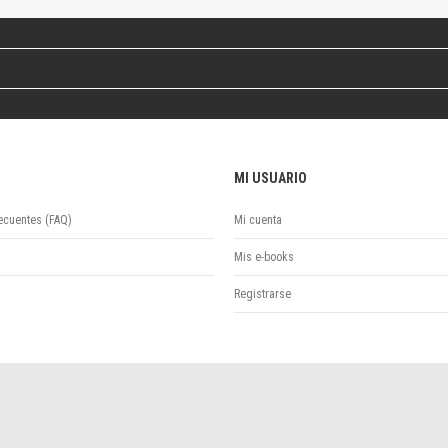
Revista de Ciencias Sociales. Segunda época
Fondo editorial
Biomedicina
Coediciones
Jornadas académicas
La ideología argentina
Libros de arte
MI USUARIO
Otros títulos
Textos para la enseñanza universitaria
ecuentes (FAQ)
Mi cuenta
Intersecciones
Convergencia. Entre memoria y sociedad
Mis e-books
Filosofía y ciencia
Registrarse
Política
Serie Clásica
Serie Contemporánea
Unidad de Publicaciones del Departamento de Ciencia y Tecnología
Colecciones
Universidad Virtual de Quilmes