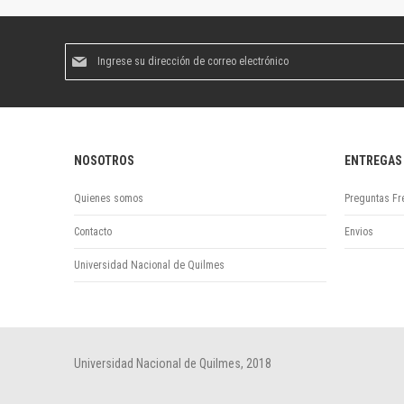
Suscríbase
al
boletín
informativo:
NOSOTROS
ENTREGAS
Quienes somos
Preguntas Fr
Contacto
Envios
Universidad Nacional de Quilmes
Universidad Nacional de Quilmes, 2018