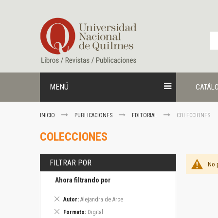
Ir
al
contenido
MENÚ
CATÁL
INICIO
PUBLICACIONES
EDITORIAL
COLECCIONES
COLECCIONES
FILTRAR POR
No 
Ahora filtrando por
Eliminar
Autor
Alejandra de Arce
este
Eliminar
Formato
Digital
artículo