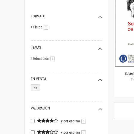
FORMATO
Físico
artículo
1
TEMAS
Educación
artículo
1
Socio
EN VENTA
Em
no
VALORACIÓN
y por encima
0
y por encima
0