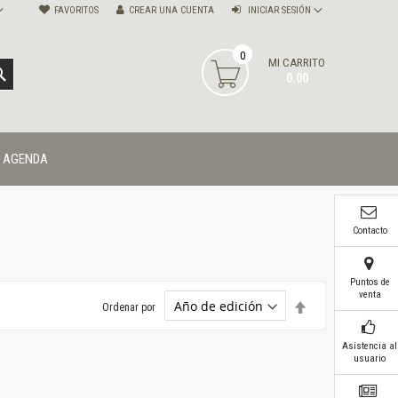
FAVORITOS
CREAR UNA CUENTA
INICIAR SESIÓN
0
MI CARRITO
BUSCAR
0.00
AGENDA
Contacto
Puntos de
venta
Establecer
Ordenar por
dirección
descendente
Asistencia al
usuario