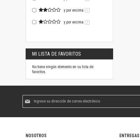
y por encima
0
y por encima
0
MI LISTA DE FAVORITOS
No tiene ningún elemento en su lista de
favoritos.
Suscríbase
al
boletín
informativo:
NOSOTROS
ENTREGAS