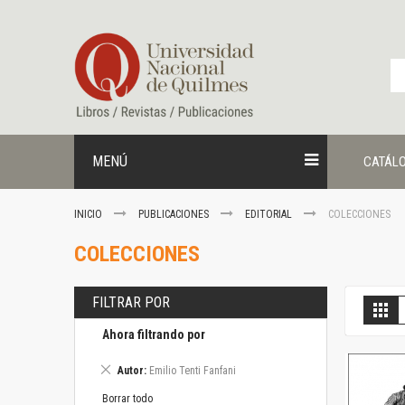
Ir
al
contenido
MENÚ
CATÁL
INICIO
PUBLICACIONES
EDITORIAL
COLECCIONES
COLECCIONES
FILTRAR POR
V
Gril
c
Ahora filtrando por
Eliminar
Autor
Emilio Tenti Fanfani
este
artículo
Borrar todo