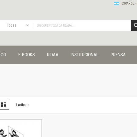
ESPAÑOL
Todas
TODAS
Publicaciones
OGO
E-BOOKS
RIDAA
INSTITUCIONAL
PRENSA
Editorial
Colecciones
Administración y economía
Coedición UNQ / Clacso
Coedición UNQ / UNC
Comunicación y cultura
Crímenes y violencias
er
la
Lista
1
artículo
omo
Cuadernos universitarios
Derechos humanos
Ediciones especiales
Géneros