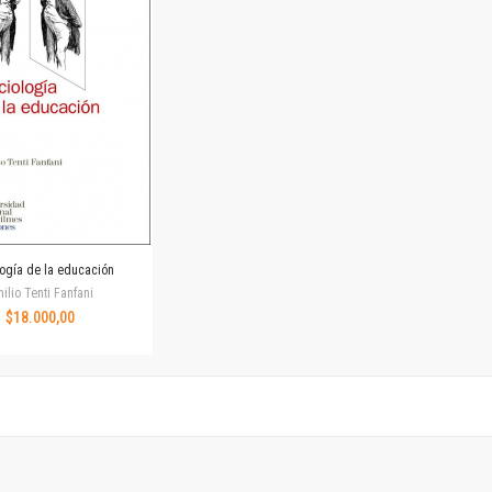
Horizontes en las artes
La ideología argentina y latinoamericana
Las ciudades y las ideas
Serie Nuevas aproximaciones
Serie Clásicos latinoamericanos
Medios&redes
Música y ciencia
Serie Arte sonoro
Nuevos enfoques en ciencia y tecnología
Sociedad-tecnología-ciencia
logía de la educación
Serie digital
ilio Tenti Fanfani
Territorio y acumulación: conflictividades y alternativas
$18.000,00
Textos y lecturas en ciencias sociales
Serie Punto de encuentros
Publicaciones periódicas
Prismas
Redes
Revista de Ciencias Sociales. Primera época