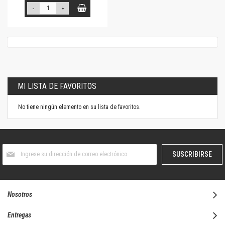
-
+
MI LISTA DE FAVORITOS
No tiene ningún elemento en su lista de favoritos.
Suscríbase
SUSCRIBIRSE
al
boletín
informativo:
Nosotros
Entregas