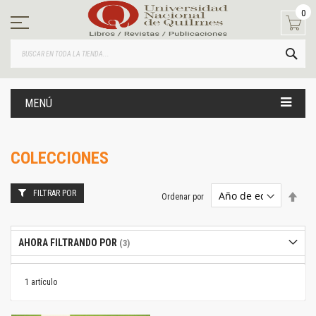
Ir
0
al
contenido
BUS
MENÚ
COLECCIONES
FILTRAR POR
Estab
Ordenar por
dire
desc
AHORA FILTRANDO POR
1
artículo