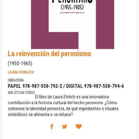
Saltar
La reinvención del peronismo
al
comienzo
(1955-1965)
de
la
LAURA EHRLICH
galería
ISBN/ISSN:
de
PAPEL 978-987-558-792-2 / DIGITAL 978-987-558-794-6
imágenes
SIN STOCK FÍSICO
El libro de Laura Ehrlich es una innovadora
contribución a la historia cultural del hecho peronista. ¿Cómo
sobrevive la identidad peronista, de qué ingredientes o rituales
simbólicos se alimenta o se rehace?