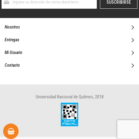
SUSCRIBIRSE
al
boletín
informativo:
Nosotros
Entregas
Mi Usuario
Contacto
Universidad Nacional de Quilmes, 2018