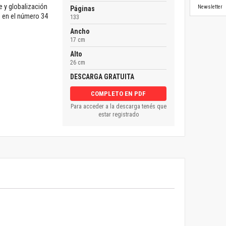
e y globalización
Newsletter
Páginas
ó en el número 34
133
Ancho
17 cm
Alto
26 cm
DESCARGA GRATUITA
COMPLETO EN PDF
Para acceder a la descarga tenés que
estar registrado