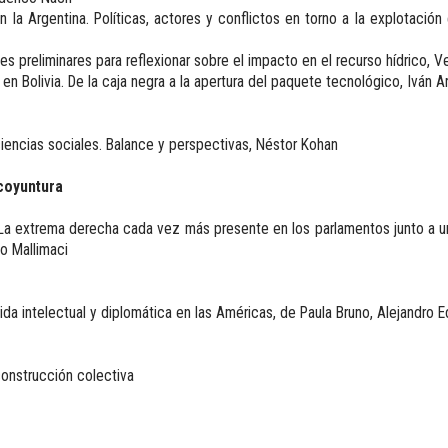
Revista de Ciencias Sociales. Segunda época
l en la Argentina. Políticas, actores y conflictos en torno a la explotación 
Fondo editorial
Biomedicina
nes preliminares para reflexionar sobre el impacto en el recurso hídrico, 
o en Bolivia. De la caja negra a la apertura del paquete tecnológico, Iván 
Coediciones
Jornadas académicas
La ideología argentina
ciencias sociales. Balance y perspectivas, Néstor Kohan
Libros de arte
Otros títulos
coyuntura
Textos para la enseñanza universitaria
La extrema derecha cada vez más presente en los parlamentos junto a u
Intersecciones
o Mallimaci
Convergencia. Entre memoria y sociedad
Filosofía y ciencia
Política
ida intelectual y diplomática en las Américas, de Paula Bruno, Alejandro
Serie Clásica
Serie Contemporánea
nstrucción colectiva
Unidad de Publicaciones del Departamento de Ciencia y Tecnología
Colecciones
Universidad Virtual de Quilmes