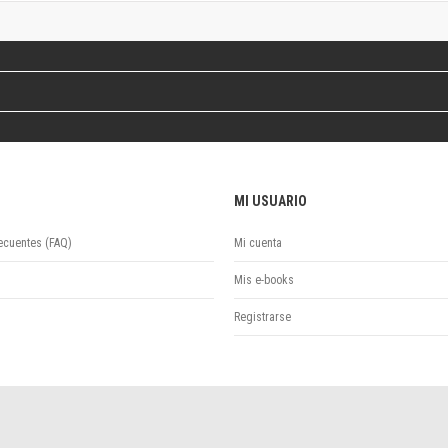
Colecciones
Ideas de Educación Virtual
Unidad de Publicaciones del Departamento de Economía y Administración
Colecciones
Otros títulos
Economía y Gestión
Economía y Sociedad
Series
MI USUARIO
Investigación
Unidad de Publicaciones del Departamento de Ciencias Sociales
ecuentes (FAQ)
Mi cuenta
Series
Mis e-books
Encuentros
Investigación
Registrarse
Tesis Grado
Tesis Posgrado
Cursos
Experiencias
Escuela de Artes