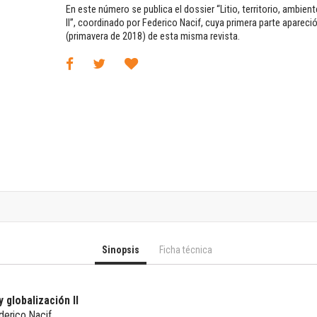
Horizontes en las artes
En este número se publica el dossier “Litio, territorio, ambient
La ideología argentina y latinoamericana
II”, coordinado por Federico Nacif, cuya primera parte apareci
(primavera de 2018) de esta misma revista.
Las ciudades y las ideas
Serie Nuevas aproximaciones
Serie Clásicos latinoamericanos
Medios&redes
Música y ciencia
Serie Arte sonoro
Nuevos enfoques en ciencia y tecnología
Sociedad-tecnología-ciencia
Serie digital
Territorio y acumulación: conflictividades y alternativas
Textos y lecturas en ciencias sociales
Serie Punto de encuentros
Sinopsis
Ficha técnica
Publicaciones periódicas
Prismas
Redes
y globalización II
Revista de Ciencias Sociales. Primera época
derico Nacif