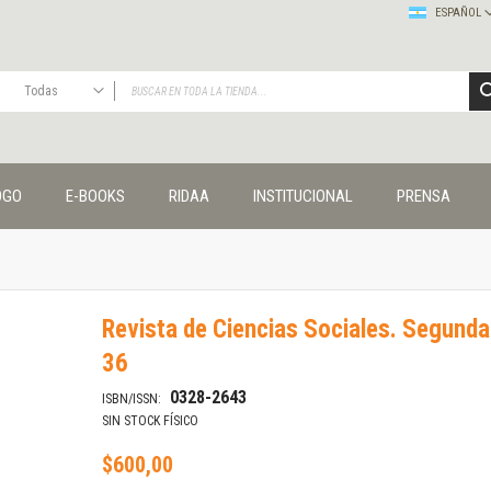
ESPAÑOL
Todas
TODAS
Publicaciones
OGO
E-BOOKS
RIDAA
INSTITUCIONAL
PRENSA
Editorial
Colecciones
Administración y economía
Coedición UNQ / Clacso
Coedición UNQ / UNC
Revista de Ciencias Sociales. Segund
Comunicación y cultura
36
Crímenes y violencias
Cuadernos universitarios
0328-2643
ISBN/ISSN:
Derechos humanos
SIN STOCK FÍSICO
Ediciones especiales
$600,00
Géneros