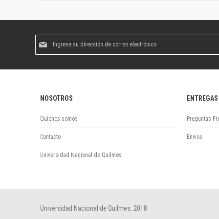
Suscríbase
al
boletín
informativo:
NOSOTROS
ENTREGAS
Quienes somos
Preguntas Fr
Contacto
Envios
Universidad Nacional de Quilmes
Universidad Nacional de Quilmes, 2018