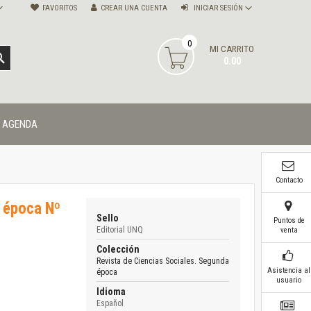
FAVORITOS
CREAR UNA CUENTA
INICIAR SESIÓN
0
MI CARRITO
BUSCAR
0.00
AGENDA
Contacto
a época Nº
Sello
Puntos de
Editorial UNQ
venta
Colección
Revista de Ciencias Sociales. Segunda
Asistencia al
época
usuario
Idioma
Español