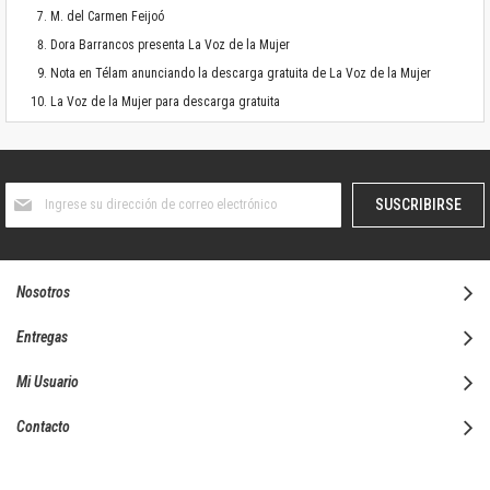
M. del Carmen Feijoó
Dora Barrancos presenta La Voz de la Mujer
Nota en Télam anunciando la descarga gratuita de La Voz de la Mujer
La Voz de la Mujer para descarga gratuita
Suscríbase
SUSCRIBIRSE
al
boletín
informativo:
Nosotros
Entregas
Mi Usuario
Contacto