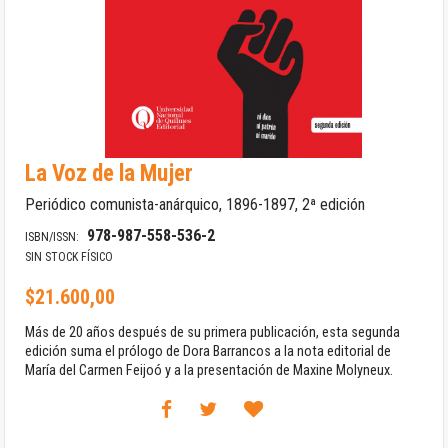
Saltar
La Voz de la Mujer
al
comienzo
Periódico comunista-anárquico, 1896-1897, 2ª edición
de
la
978-987-558-536-2
ISBN/ISSN:
galería
SIN STOCK FÍSICO
de
imágenes
$21.600,00
Más de 20 años después de su primera publicación, esta segunda
edición suma el prólogo de Dora Barrancos a la nota editorial de
María del Carmen Feijoó y a la presentación de Maxine Molyneux.