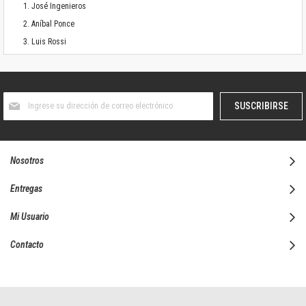
José Ingenieros
Aníbal Ponce
Luis Rossi
Suscríbase
SUSCRIBIRSE
al
boletín
informativo:
Nosotros
Entregas
Mi Usuario
Contacto