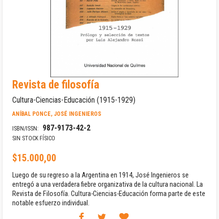
Saltar
Revista de filosofía
al
comienzo
Cultura-Ciencias-Educación (1915-1929)
de
la
ANÍBAL PONCE, JOSÉ INGENIEROS
galería
987-9173-42-2
de
ISBN/ISSN:
imágenes
SIN STOCK FÍSICO
$15.000,00
Luego de su regreso a la Argentina en 1914, José Ingenieros se
entregó a una verdadera fiebre organizativa de la cultura nacional. La
Revista de Filosofía. Cultura-Ciencias-Educación forma parte de este
notable esfuerzo individual.