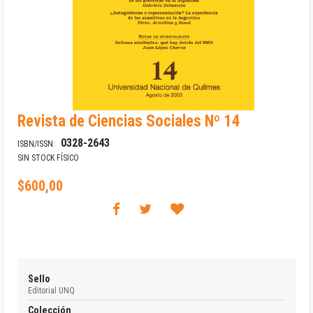
Saltar
Revista de Ciencias Sociales Nº 14
al
comienzo
0328-2643
ISBN/ISSN:
de
SIN STOCK FÍSICO
la
galería
de
$600,00
imágenes
Sello
Editorial UNQ
Colección