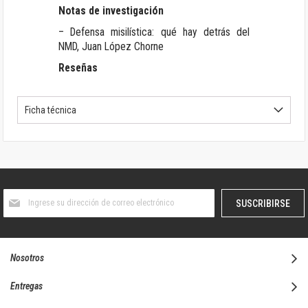
Notas de investigación
– Defensa misilística: qué hay detrás del
NMD, Juan López Chorne
Reseñas
Ficha técnica
Suscríbase
SUSCRIBIRSE
al
boletín
informativo:
Nosotros
Entregas