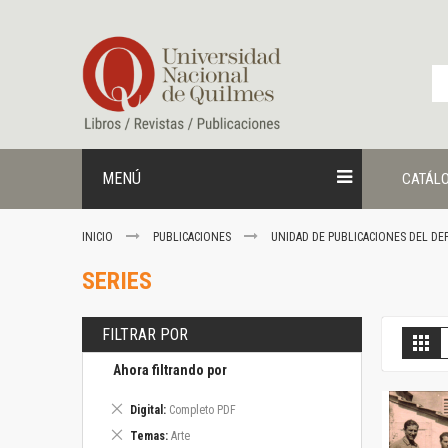
Ir
al
contenido
MENÚ
CATÁL
INICIO
PUBLICACIONES
UNIDAD DE PUBLICACIONES DEL DE
SERIES
FILTRAR POR
V
Gril
c
Ahora filtrando por
Eliminar
Digital
Completo PDF
este
Eliminar
Temas
Arte
artículo