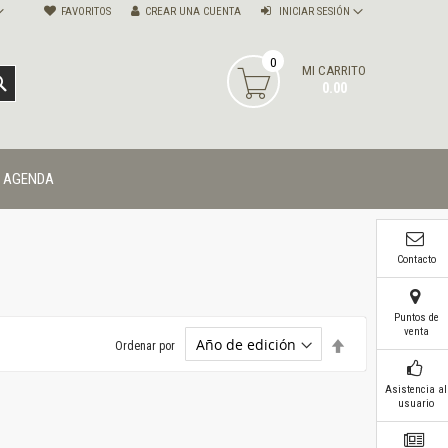
FAVORITOS
CREAR UNA CUENTA
INICIAR SESIÓN
0
MI CARRITO
BUSCAR
0.00
AGENDA
Contacto
Puntos de
venta
Establecer
Ordenar por
dirección
descendente
Asistencia al
usuario