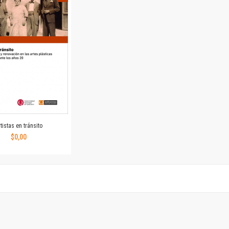
Horizontes en las artes
La ideología argentina y latinoamericana
Las ciudades y las ideas
Serie Nuevas aproximaciones
Serie Clásicos latinoamericanos
Medios&redes
Música y ciencia
Serie Arte sonoro
Nuevos enfoques en ciencia y tecnología
Sociedad-tecnología-ciencia
tistas en tránsito
Serie digital
$0,00
Territorio y acumulación: conflictividades y alternativas
Textos y lecturas en ciencias sociales
Serie Punto de encuentros
Publicaciones periódicas
Prismas
Redes
Revista de Ciencias Sociales. Primera época