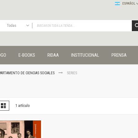
ESPAÑOL
Todas
TODAS
Publicaciones
OGO
E-BOOKS
RIDAA
INSTITUCIONAL
PRENSA
Editorial
Colecciones
Administración y economía
PARTAMENTO DE CIENCIAS SOCIALES
SERIES
Coedición UNQ / Clacso
Coedición UNQ / UNC
Comunicación y cultura
Crímenes y violencias
er
la
Lista
1
artículo
omo
Cuadernos universitarios
Derechos humanos
Ediciones especiales
Géneros