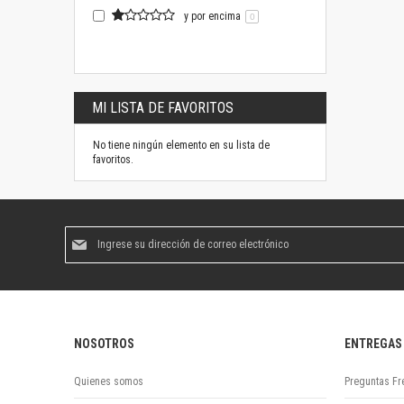
y por encima
0
MI LISTA DE FAVORITOS
No tiene ningún elemento en su lista de
favoritos.
Suscríbase
al
boletín
informativo:
NOSOTROS
ENTREGAS
Quienes somos
Preguntas Fr