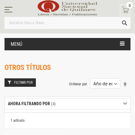
Ir
0
al
contenido
BUS
MENÚ
OTROS TÍTULOS
FILTRAR POR
Estab
Ordenar por
dire
desc
AHORA FILTRANDO POR
1
artículo