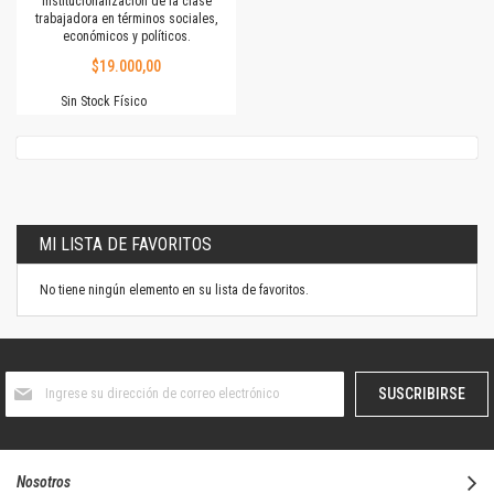
institucionalización de la clase
trabajadora en términos sociales,
económicos y políticos.
$19.000,00
Sin Stock Físico
MI LISTA DE FAVORITOS
No tiene ningún elemento en su lista de favoritos.
Suscríbase
SUSCRIBIRSE
al
boletín
informativo:
Nosotros