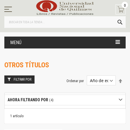
Ir
0
al
contenido
BUS
MENÚ
OTROS TÍTULOS
FILTRAR POR
Estab
Ordenar por
dire
desc
AHORA FILTRANDO POR
1
artículo