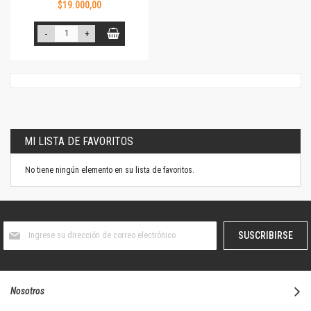
$19.000,00
-
+
MI LISTA DE FAVORITOS
No tiene ningún elemento en su lista de favoritos.
Suscríbase
SUSCRIBIRSE
al
boletín
informativo:
Nosotros