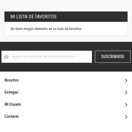
MI LISTA DE FAVORITOS
No tiene ningún elemento en su lista de favoritos.
Suscríbase
SUSCRIBIRSE
al
boletín
informativo:
Nosotros
Entregas
Mi Usuario
Contacto