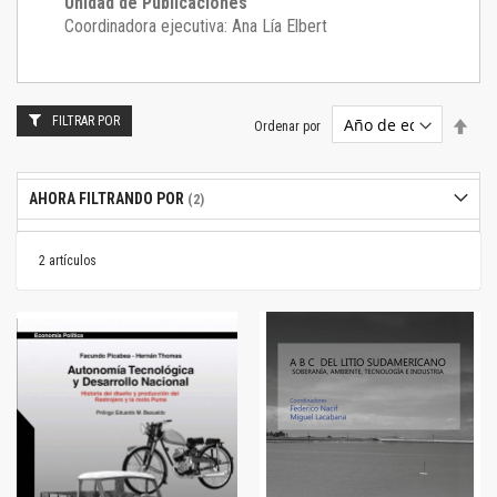
Unidad de Publicaciones
Coordinadora ejecutiva: Ana Lía Elbert
FILTRAR POR
Estab
Ordenar por
dire
desc
AHORA FILTRANDO POR
2
artículos