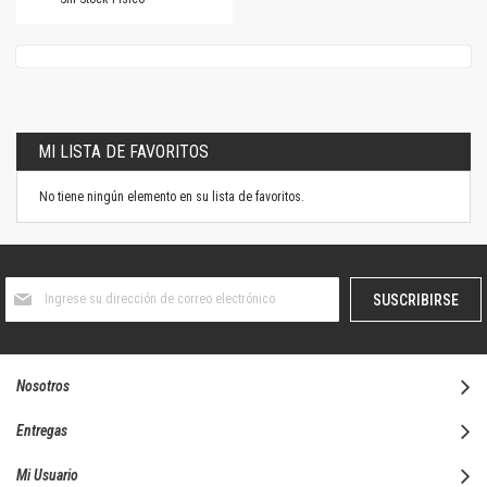
MI LISTA DE FAVORITOS
No tiene ningún elemento en su lista de favoritos.
Suscríbase
SUSCRIBIRSE
al
boletín
informativo:
Nosotros
Entregas
Mi Usuario