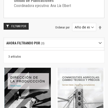
Unidad de Publicaciones
Coordinadora ejecutiva: Ana Lía Elbert
FILTRAR POR
Estab
Ordenar por
dire
desc
AHORA FILTRANDO POR
3
artículos