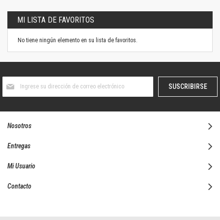
MI LISTA DE FAVORITOS
No tiene ningún elemento en su lista de favoritos.
Suscríbase
SUSCRIBIRSE
al
boletín
informativo:
Nosotros
Entregas
Mi Usuario
Contacto