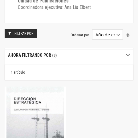
Unidad de Publicaciones
Coordinadora ejecutiva: Ana Lía Elbert
FILTRAR POR
Estab
Ordenar por
dire
desc
AHORA FILTRANDO POR
1
artículo