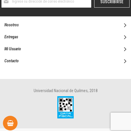
SUSCRIBIRSE
al
boletín
informativo:
Nosotros
Entregas
Mi Usuario
Contacto
Universidad Nacional de Quilmes, 2018