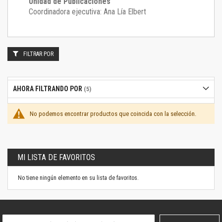
Unidad de Publicaciones
Coordinadora ejecutiva: Ana Lía Elbert
FILTRAR POR
AHORA FILTRANDO POR
No podemos encontrar productos que coincida con la selección.
MI LISTA DE FAVORITOS
No tiene ningún elemento en su lista de favoritos.
Suscríbase