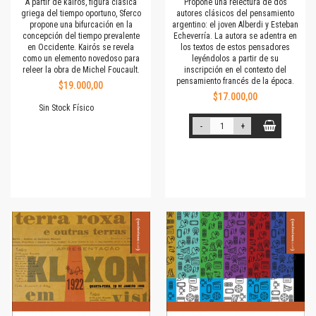
A partir de kairós, figura clásica
Propone una relectura de dos
griega del tiempo oportuno, Sferco
autores clásicos del pensamiento
propone una bifurcación en la
argentino: el joven Alberdi y Esteban
concepción del tiempo prevalente
Echeverría. La autora se adentra en
en Occidente. Kairós se revela
los textos de estos pensadores
como un elemento novedoso para
leyéndolos a partir de su
releer la obra de Michel Foucault.
inscripción en el contexto del
pensamiento francés de la época.
$19.000,00
$17.000,00
Sin Stock Físico
-
+