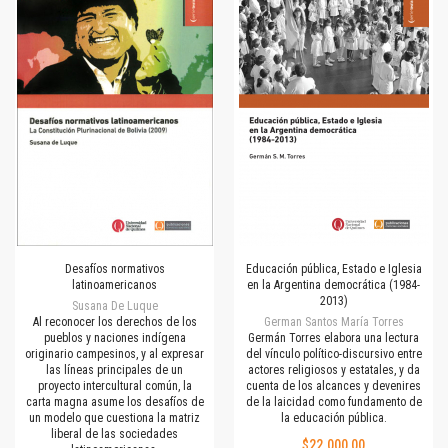
Desafíos normativos
Educación pública, Estado e Iglesia
latinoamericanos
en la Argentina democrática (1984-
2013)
Susana De Luque
Al reconocer los derechos de los
German Santos María Torres
pueblos y naciones indígena
Germán Torres elabora una lectura
originario campesinos, y al expresar
del vínculo político-discursivo entre
las líneas principales de un
actores religiosos y estatales, y da
proyecto intercultural común, la
cuenta de los alcances y devenires
carta magna asume los desafíos de
de la laicidad como fundamento de
un modelo que cuestiona la matriz
la educación pública.
liberal de las sociedades
$22.000,00