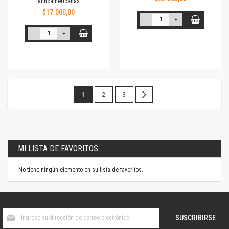
latinoamericanas.
$17.000,00
-
+
-
+
Página
Estás
Página
Página
Página
Siguiente
1
2
3
leyendo
la
página
MI LISTA DE FAVORITOS
No tiene ningún elemento en su lista de favoritos.
Suscríbase
SUSCRIBIRSE
al
boletín