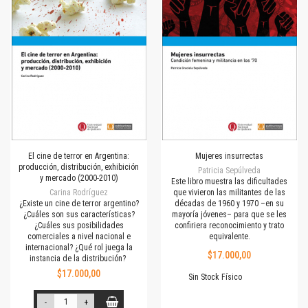
El cine de terror en Argentina:
Mujeres insurrectas
producción, distribución, exhibición
Patricia Sepúlveda
y mercado (2000-2010)
Este libro muestra las dificultades
Carina Rodríguez
que vivieron las militantes de las
¿Existe un cine de terror argentino?
décadas de 1960 y 1970 –en su
¿Cuáles son sus características?
mayoría jóvenes– para que se les
¿Cuáles sus posibilidades
confiriera reconocimiento y trato
comerciales a nivel nacional e
equivalente.
internacional? ¿Qué rol juega la
$17.000,00
instancia de la distribución?
$17.000,00
Sin Stock Físico
-
+