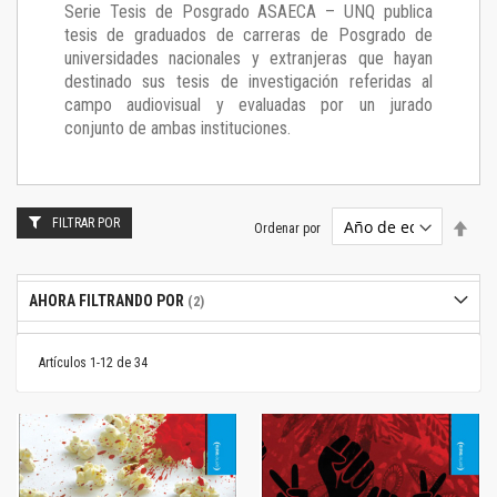
Serie Tesis de Posgrado ASAECA – UNQ publica
tesis de graduados de carreras de Posgrado de
universidades nacionales y extranjeras que hayan
destinado sus tesis de investigación referidas al
campo audiovisual y evaluadas por un jurado
conjunto de ambas instituciones.
FILTRAR POR
Estab
Ordenar por
dire
desc
AHORA FILTRANDO POR
Artículos
1
-
12
de
34