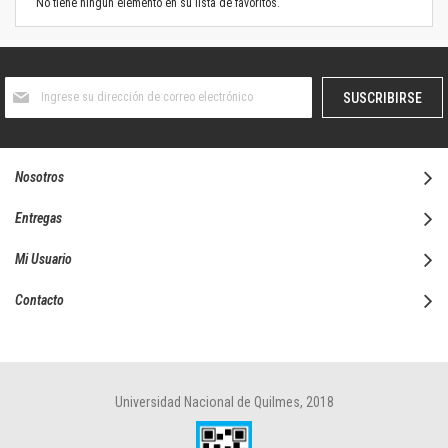
No tiene ningún elemento en su lista de favoritos.
Suscríbase
SUSCRIBIRSE
al
boletín
informativo:
Nosotros
Entregas
Mi Usuario
Contacto
Universidad Nacional de Quilmes, 2018