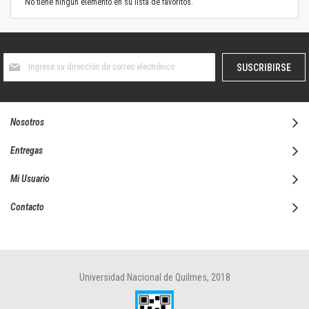
No tiene ningún elemento en su lista de favoritos.
Suscríbase
SUSCRIBIRSE
al
boletín
informativo:
Nosotros
Entregas
Mi Usuario
Contacto
Universidad Nacional de Quilmes, 2018