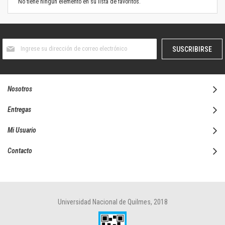
No tiene ningún elemento en su lista de favoritos.
Suscríbase
SUSCRIBIRSE
al
boletín
informativo:
Nosotros
Entregas
Mi Usuario
Contacto
Universidad Nacional de Quilmes, 2018