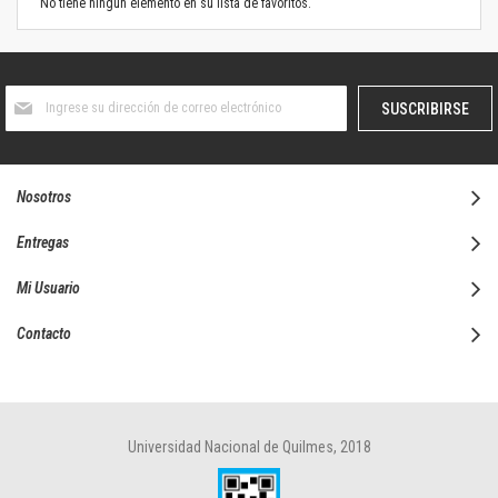
No tiene ningún elemento en su lista de favoritos.
Suscríbase
SUSCRIBIRSE
al
boletín
informativo:
Nosotros
Entregas
Mi Usuario
Contacto
Universidad Nacional de Quilmes, 2018