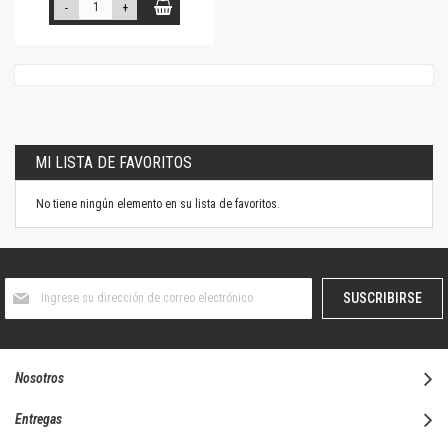
-
+
MI LISTA DE FAVORITOS
No tiene ningún elemento en su lista de favoritos.
Suscríbase
SUSCRIBIRSE
al
boletín
informativo:
Nosotros
Entregas