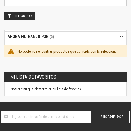
FILTRAR POR
AHORA FILTRANDO POR
No podemos encontrar productos que coincida con la selección.
MI LISTA DE FAVORITOS
No tiene ningún elemento en su lista de favoritos.
Suscríbase
SUSCRIBIRSE
al
boletín
informativo: