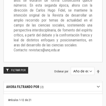
años se editaron de forma consecutiva quince
números. En esta segunda época, ahora con la
dirección de Carlos Hugo Fidel, se mantiene la
intención original de la Revista de desarrollar un
amplio recorrido por temas de actualidad en el
campo de las ciencias sociales, sosteniendo una
perspectiva interdisciplinaria, de fomento del espíritu
crítico, a partir del debate y la confrontación franca y
leal de distintos enfoques y posicionamientos, en
aras del desarrollo de las ciencias sociales.
Contacto: revistacs@unq.edu.ar
FILTRAR POR
Estab
Ordenar por
dire
desc
AHORA FILTRANDO POR
Artículos
1
-
12
de
21