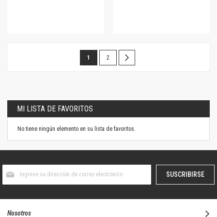
Página
Estás
Página
Página
Siguiente
1
2
leyendo
la
página
MI LISTA DE FAVORITOS
No tiene ningún elemento en su lista de favoritos.
Suscríbase
SUSCRIBIRSE
al
boletín
informativo:
Nosotros