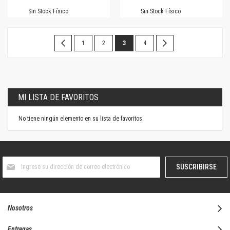
Sin Stock Físico
Sin Stock Físico
Página
Página
Anterior
Página
Página
Estás
Página
Página
Siguiente
1
2
3
4
leyendo
la
página
MI LISTA DE FAVORITOS
No tiene ningún elemento en su lista de favoritos.
Suscríbase
SUSCRIBIRSE
al
boletín
informativo:
Nosotros
Entregas