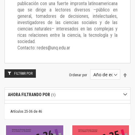
publicación con una fuerte impronta latinoamericana
que se dirige a lectores diversos –público en
general, tomadores de decisiones, intelectuales,
investigadores de las ciencias sociales y de las
ciencias naturales– interesados en las complejas y
ricas relaciones entre la ciencia, la tecnología y la
sociedad.
Contacto: redes@unq.edu.ar
FILTRAR POR
Estab
Ordenar por
dire
desc
AHORA FILTRANDO POR
Artículos
25
-
36
de
46