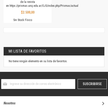
de la revista
en
https://prismas.unq.edu.ar/OJS/index.php/Prismas/actual
$2.500,00
Sin Stock Físico
MI LISTA DE FAVORITOS
No tiene ningún elemento en su lista de favoritos.
Suscríbase
SUSCRIBIRSE
al
boletín
informativo:
Nosotros