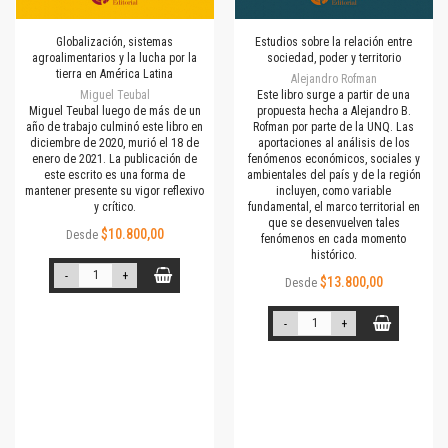
Globalización, sistemas
Estudios sobre la relación entre
agroalimentarios y la lucha por la
sociedad, poder y territorio
tierra en América Latina
Alejandro Rofman
Miguel Teubal
Este libro surge a partir de una
Miguel Teubal luego de más de un
propuesta hecha a Alejandro B.
año de trabajo culminó este libro en
Rofman por parte de la UNQ. Las
diciembre de 2020, murió el 18 de
aportaciones al análisis de los
enero de 2021. La publicación de
fenómenos económicos, sociales y
este escrito es una forma de
ambientales del país y de la región
mantener presente su vigor reflexivo
incluyen, como variable
y crítico.
fundamental, el marco territorial en
que se desenvuelven tales
$10.800,00
Desde
fenómenos en cada momento
histórico.
-
+
$13.800,00
Desde
-
+