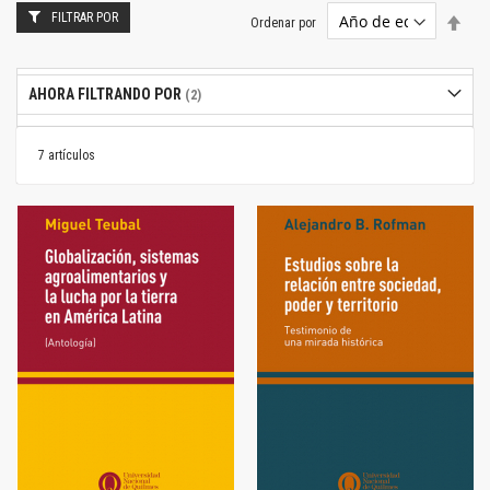
FILTRAR POR
Estab
Ordenar por
dire
desc
AHORA FILTRANDO POR
7
artículos