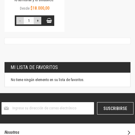
lo territorial y lo simbólico.
$18.000,00
Desde
-
+
MI LISTA DE FAVORITOS
No tiene ningún elemento en su lista de favoritos.
Suscríbase
SUSCRIBIRSE
al
boletín
informativo:
Nosotros