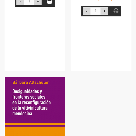
-
+
-
+