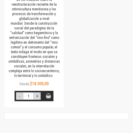
reestructuración reciente de la
vitivinicultura mendocina y los
procesos de transformación y
globalización a nivel
mundial. Desde la construcción
social del paradigma de la
“calidad” como hegemónico y la
entronización del “vino fino” como
legítimo en detrimento del “vino
común” y el consumo popular, el
texto indaga el modo en que se
constituyen fronteras sociales y
simbólicas, asimetrías y distancias
sociales, en la interrelación
compleja entre lo socioeconómico,
lo territorial y lo simbólico.
$18.000,00
Desde
-
+