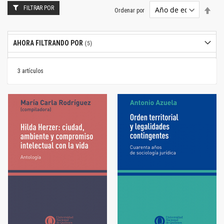
FILTRAR POR
Estab
Ordenar por
dire
desc
AHORA FILTRANDO POR
3
artículos