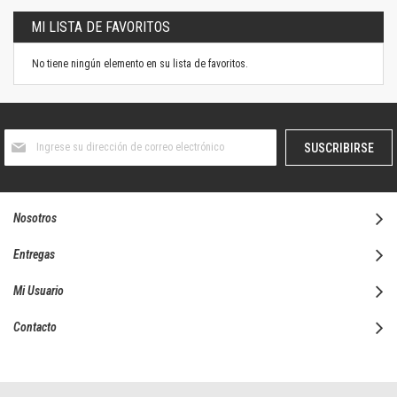
MI LISTA DE FAVORITOS
No tiene ningún elemento en su lista de favoritos.
Suscríbase
SUSCRIBIRSE
al
boletín
informativo:
Nosotros
Entregas
Mi Usuario
Contacto