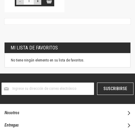
-
+
MI LISTA DE FAVORITOS
No tiene ningún elemento en su lista de favoritos.
Suscríbase
SUSCRIBIRSE
al
boletín
informativo:
Nosotros
Entregas