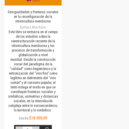
Desigualdades y fronteras sociales
en la reconfiguración de la
vitivinicultura mendocina
Bárbara Altschuler
Este libro se enmarca en el campo
de los estudios sobre la
reestructuración reciente de la
vitivinicultura mendocina y los
procesos de transformación y
globalización a nivel
mundial. Desde la construcción
social del paradigma de la
“calidad” como hegemónico y la
entronización del “vino fino” como
legítimo en detrimento del “vino
común” y el consumo popular, el
texto indaga el modo en que se
constituyen fronteras sociales y
simbólicas, asimetrías y distancias
sociales, en la interrelación
compleja entre lo socioeconómico,
lo territorial y lo simbólico.
$18.000,00
Desde