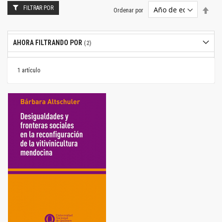
FILTRAR POR
Estab
Ordenar por
dire
desc
AHORA FILTRANDO POR
1
artículo