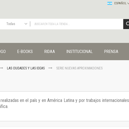
ESPAÑOL
Todas
TODAS
Publicaciones
OGO
E-BOOKS
RIDAA
INSTITUCIONAL
PRENSA
Editorial
Colecciones
Administración y economía
LAS CIUDADES Y LAS IDEAS
SERIE NUEVAS APROXIMACIONES
Coedición UNQ / Clacso
Coedición UNQ / UNC
Comunicación y cultura
Crímenes y violencias
ealizadas en el país y en América Latina y por trabajos internacionales
Cuadernos universitarios
fica.
Derechos humanos
Ediciones especiales
Géneros