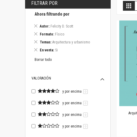
FILTRAR POR
V
Gril
c
Ahora filtrando por
Eliminar
Autor
Felicity D. Scott
este
Eliminar
Formato
Físico
artículo
este
Eliminar
Temas
Arquitectura y urbanismo
artículo
este
Eliminar
En venta
Si
artículo
este
artículo
Borrar todo
VALORACIÓN
y por encima
0
y por encima
0
Arqui
y por encima
0
y por encima
0