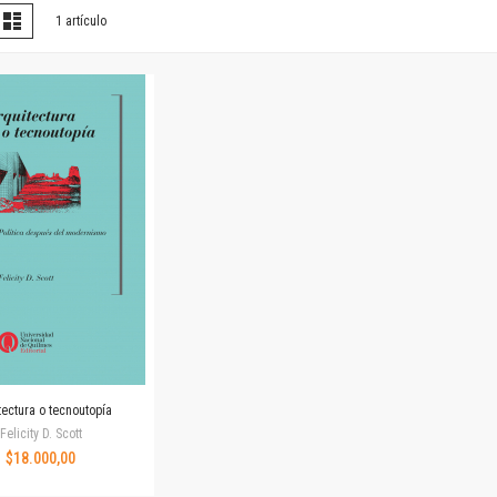
Horizontes en las artes
er
la
Lista
1
artículo
omo
La ideología argentina y latinoamericana
Las ciudades y las ideas
Serie Nuevas aproximaciones
Serie Clásicos latinoamericanos
Medios&redes
Música y ciencia
Serie Arte sonoro
Nuevos enfoques en ciencia y tecnología
Sociedad-tecnología-ciencia
Serie digital
Territorio y acumulación: conflictividades y alternativas
Textos y lecturas en ciencias sociales
Serie Punto de encuentros
Publicaciones periódicas
tectura o tecnoutopía
Prismas
Felicity D. Scott
Redes
$18.000,00
Revista de Ciencias Sociales. Primera época