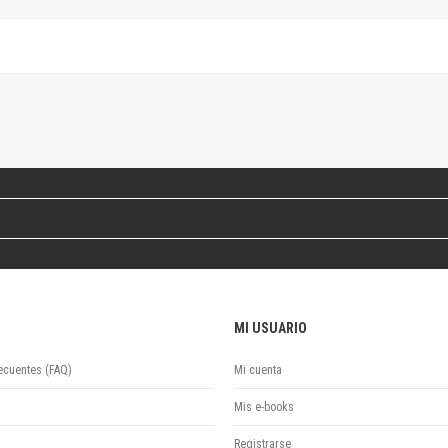
Revista de Ciencias Sociales. Segunda época
Fondo editorial
Biomedicina
Coediciones
Jornadas académicas
La ideología argentina
Libros de arte
Otros títulos
Textos para la enseñanza universitaria
Intersecciones
Convergencia. Entre memoria y sociedad
Filosofía y ciencia
Política
MI USUARIO
Serie Clásica
Serie Contemporánea
ecuentes (FAQ)
Mi cuenta
Unidad de Publicaciones del Departamento de Ciencia y Tecnología
Colecciones
Mis e-books
Universidad Virtual de Quilmes
Registrarse