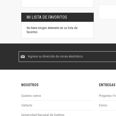
MI LISTA DE FAVORITOS
No tiene ningún elemento en su lista de
favoritos.
Suscríbase
al
boletín
informativo:
NOSOTROS
ENTREGAS
Quienes somos
Preguntas Fr
Contacto
Envios
Universidad Nacional de Quilmes