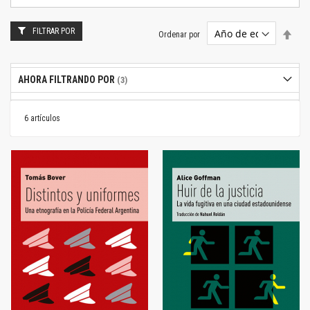
FILTRAR POR
Estab
Ordenar por
dire
desc
AHORA FILTRANDO POR
6
artículos