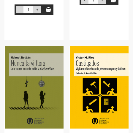
-
+
-
+