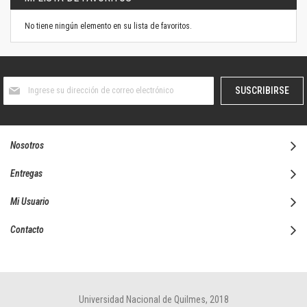
No tiene ningún elemento en su lista de favoritos.
Suscríbase
SUSCRIBIRSE
al
boletín
informativo:
Nosotros
Entregas
Mi Usuario
Contacto
Universidad Nacional de Quilmes, 2018