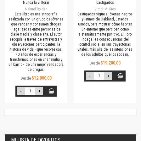
Nunca la vi llorar
Castigados
Nahuel Roldán
Victor M. Rios
Este libro es una etnografía
Castigados sigue a jóvenes negros
realizada con un grupo de jóvenes
y latinos de Oakland, Estados
que venden y consumen drogas
Unidos, para mostrar cómo habitan
ilegalizadas entre personas de
un entorno que perciben como
clase media y clase alta. El autor
sistemáticamente punitivo. El libro
recopila, a través de entrevistas y
indaga las consecuencias del
observaciones participantes, la
control social en sus trayectorias
historia de vida –que recorre casi
vitales, más allá de las intenciones
40 años de experiencias y
de los adultos que los rodean.
transformaciones en una familia y
$19.200,00
Desde
un barrio– de una mujer vendedora
de drogas.
-
+
$12.000,00
Desde
-
+
MI LISTA DE FAVORITOS