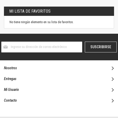
MI LISTA DE FAVORITOS
No tiene ningún elemento en su lista de favoritos.
Suscríbase
SUSCRIBIRSE
al
boletín
informativo:
Nosotros
Entregas
Mi Usuario
Contacto