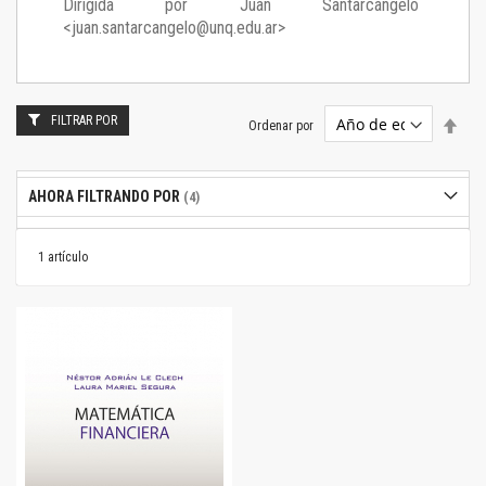
Dirigida por Juan Santarcángelo
<juan.santarcangelo@unq.edu.ar>
FILTRAR POR
Estab
Ordenar por
dire
desc
AHORA FILTRANDO POR
1
artículo