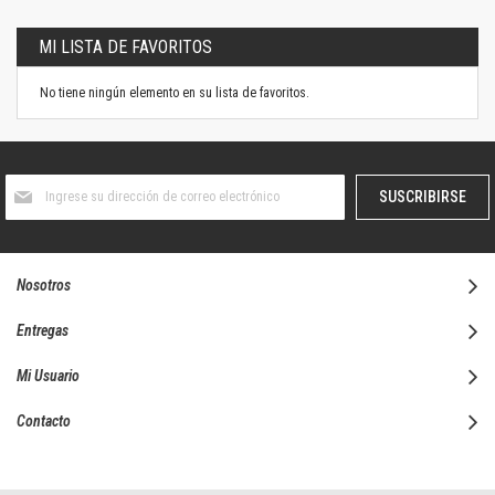
MI LISTA DE FAVORITOS
No tiene ningún elemento en su lista de favoritos.
Suscríbase
SUSCRIBIRSE
al
boletín
informativo:
Nosotros
Entregas
Mi Usuario
Contacto