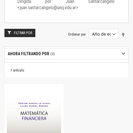
Dirigida por Juan Santarcángelo
<juan.santarcangelo@unq.edu.ar>
FILTRAR POR
Estab
Ordenar por
dire
desc
AHORA FILTRANDO POR
1
artículo