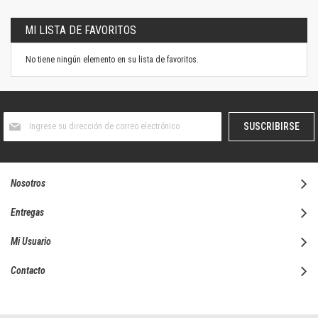
MI LISTA DE FAVORITOS
No tiene ningún elemento en su lista de favoritos.
Suscríbase
SUSCRIBIRSE
al
boletín
informativo:
Nosotros
Entregas
Mi Usuario
Contacto