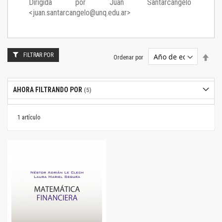
Dirigida por Juan Santarcángelo
<juan.santarcangelo@unq.edu.ar>
FILTRAR POR
Estab
Ordenar por
dire
desc
AHORA FILTRANDO POR
1
artículo