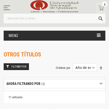
Ir
0
al
contenido
BUS
MENÚ
OTROS TÍTULOS
FILTRAR POR
Estab
Ordenar por
dire
desc
AHORA FILTRANDO POR
11
artículos