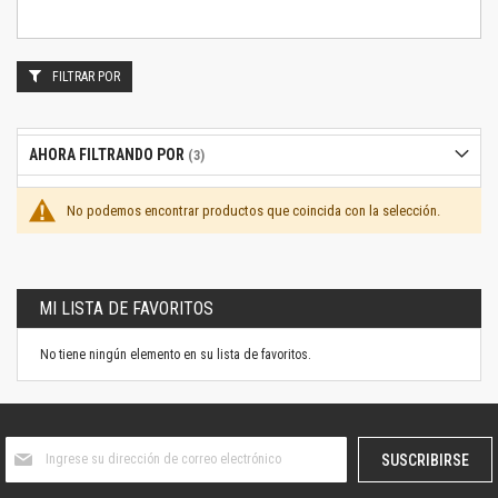
FILTRAR POR
AHORA FILTRANDO POR
No podemos encontrar productos que coincida con la selección.
MI LISTA DE FAVORITOS
No tiene ningún elemento en su lista de favoritos.
Suscríbase
SUSCRIBIRSE
al
boletín