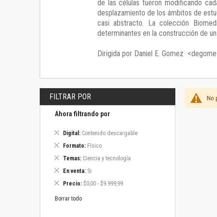
de las células fueron modificando ca
desplazamiento de los ámbitos de estud
casi abstracto. La colección Biomed
determinantes en la construcción de u
Dirigida por Daniel E. Gomez <degome
FILTRAR POR
No 
Ahora filtrando por
Eliminar
Digital
Contenido descargable
este
Eliminar
Formato
Físico
artículo
este
Eliminar
Temas
Ciencia y tecnología
artículo
este
Eliminar
En venta
Si
artículo
este
Eliminar
Precio
$0,00 - $9.999,99
artículo
este
artículo
Borrar todo