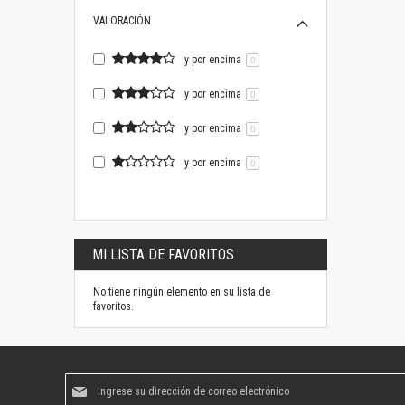
VALORACIÓN
y por encima
0
y por encima
0
y por encima
0
y por encima
0
MI LISTA DE FAVORITOS
No tiene ningún elemento en su lista de
favoritos.
Suscríbase
al