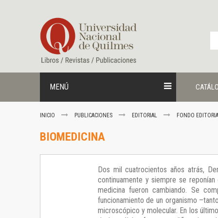
Ir
al
contenido
MENÚ
CATÁL
INICIO
PUBLICACIONES
EDITORIAL
FONDO EDITORI
BIOMEDICINA
Dos mil cuatrocientos años atrás, D
continuamente y siempre se reponían co
medicina fueron cambiando. Se compr
funcionamiento de un organismo –tant
microscópico y molecular. En los últi