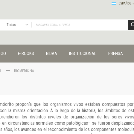
ESPAÑOL
Todas
TODAS
Publicaciones
OGO
E-BOOKS
RIDAA
INSTITUCIONAL
PRENSA
Editorial
Colecciones
Administración y economía
AL
BIOMEDICINA
Coedición UNQ / Clacso
Coedición UNQ / UNC
Comunicación y cultura
Crímenes y violencias
emócrito proponía que los organismos vivos estaban compuestos po
Cuadernos universitarios
n la misma orientación. A lo largo de la historia, los ámbitos de est
Derechos humanos
endieron los distintos niveles de organización de los seres vivos
Ediciones especiales
o en circunstancias normales como patológicas– se fueron desplazand
Géneros
mos años, los avances en el reconocimiento de los componentes molecu