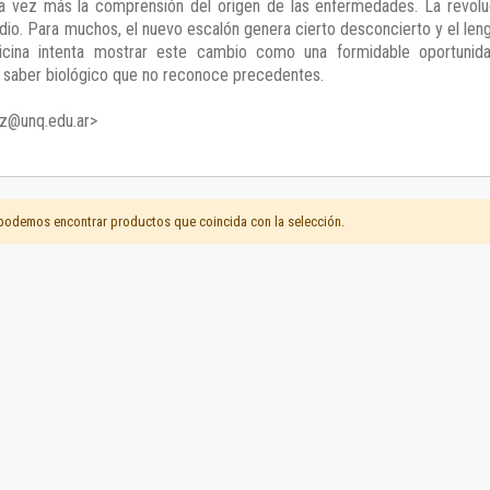
da vez más la comprensión del origen de las enfermedades. La revol
Horizontes en las artes
io. Para muchos, el nuevo escalón genera cierto desconcierto y el len
La ideología argentina y latinoamericana
icina intenta mostrar este cambio como una formidable oportunida
Las ciudades y las ideas
n saber biológico que no reconoce precedentes.
Serie Nuevas aproximaciones
Serie Clásicos latinoamericanos
z@unq.edu.ar>
Medios&redes
Música y ciencia
Serie Arte sonoro
podemos encontrar productos que coincida con la selección.
Nuevos enfoques en ciencia y tecnología
Sociedad-tecnología-ciencia
Serie digital
Territorio y acumulación: conflictividades y alternativas
Textos y lecturas en ciencias sociales
Serie Punto de encuentros
Publicaciones periódicas
Prismas
Redes
Revista de Ciencias Sociales. Primera época