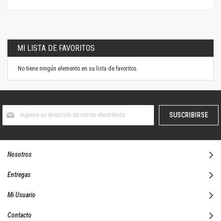
MI LISTA DE FAVORITOS
No tiene ningún elemento en su lista de favoritos.
Suscríbase
SUSCRIBIRSE
al
boletín
informativo:
Nosotros
Entregas
Mi Usuario
Contacto