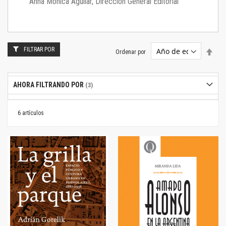
Anna Mónica Aguilar, Dirección General Editorial
FILTRAR POR
Estab
Ordenar por
dire
desc
AHORA FILTRANDO POR
6
artículos