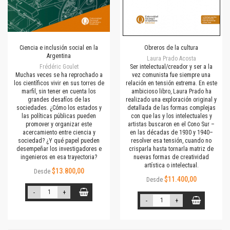
Ciencia e inclusión social en la
Obreros de la cultura
Argentina
Laura Prado Acosta
Frédéric Goulet
Ser intelectual/creador y ser a la
Muchas veces se ha reprochado a
vez comunista fue siempre una
los científicos vivir en sus torres de
relación en tensión extrema. En este
marfil, sin tener en cuenta los
ambicioso libro, Laura Prado ha
grandes desafíos de las
realizado una exploración original y
sociedades. ¿Cómo los estados y
detallada de las formas complejas
las políticas públicas pueden
con que las y los intelectuales y
promover y organizar este
artistas buscaron en el Cono Sur –
acercamiento entre ciencia y
en las décadas de 1930 y 1940–
sociedad? ¿Y qué papel pueden
resolver esa tensión, cuando no
desempeñar los investigadores e
crisparla hasta tornarla matriz de
ingenieros en esa trayectoria?
nuevas formas de creatividad
artística o intelectual.
$13.800,00
Desde
$11.400,00
Desde
-
+
-
+