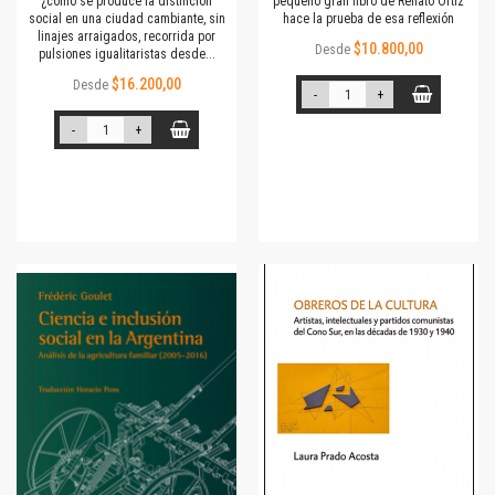
¿cómo se produce la distinción
pequeño gran libro de Renato Ortiz
social en una ciudad cambiante, sin
hace la prueba de esa reflexión
linajes arraigados, recorrida por
$10.800,00
Desde
pulsiones igualitaristas desde...
$16.200,00
Desde
-
+
-
+