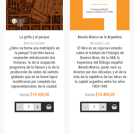
La grilla y el parque
Amado Alonso en la Argentina
Adrián Gorelik
Miranda Lida
¿Cómo se forma una metrópolis en
El libro es un riguroso estudio
la pampa? Este libro busca
sobre el Instituto de Filología de
responder entrelazando dos
Buenos Aires, de la UBA, la
historias: la de la ocupación
trayectoria del filólogo español
progresiva de la llanura y la de la
Amado Alonso, quien será su
producción de redes de sentido
director por dos décadas, y el de la
globales que en un breve lapso
vida de la república de las letras en
modificaron por completo las
la capital argentina entre los años
representaciones de la ciudad.
1920-1940.
$14.400,00
$10.800,00
Desde
Desde
-
+
-
+