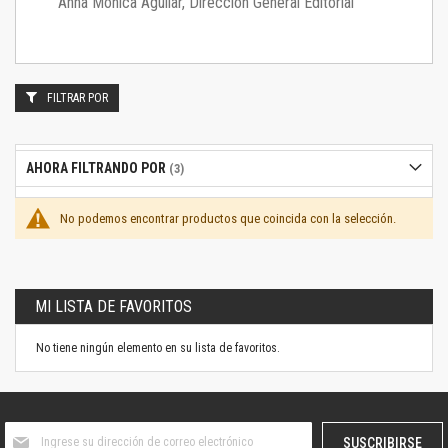
Anna Mónica Aguilar, Dirección General Editorial
FILTRAR POR
AHORA FILTRANDO POR
No podemos encontrar productos que coincida con la selección.
MI LISTA DE FAVORITOS
No tiene ningún elemento en su lista de favoritos.
Suscríbase
SUSCRIBIRSE
al