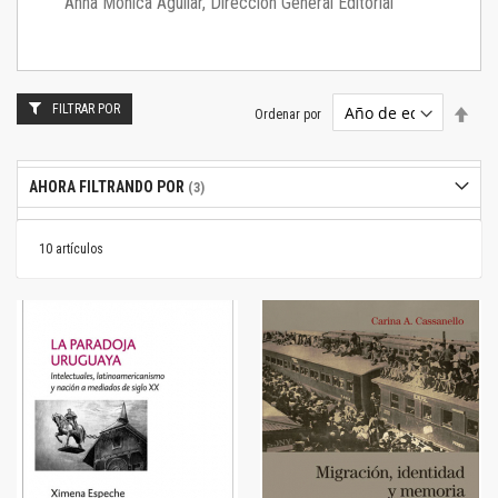
Anna Mónica Aguilar, Dirección General Editorial
FILTRAR POR
Estab
Ordenar por
dire
desc
AHORA FILTRANDO POR
10
artículos