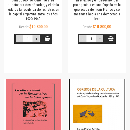
Amado Alonso, quien será su
en el exilio y el "desexilio" del
director por dos décadas, y el de la
protagonista en una España en la
vida de la república de las letras en
que acaba de morir Franco y se
la capital argentina entre los años
encamina hacia una democracia
1920-1940.
plena.
$10.800,00
$10.800,00
Desde
Desde
-
+
-
+