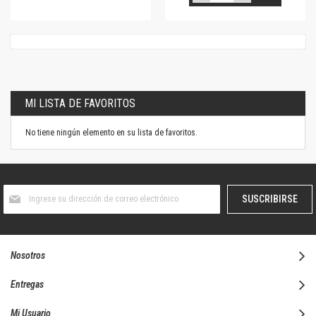
MI LISTA DE FAVORITOS
No tiene ningún elemento en su lista de favoritos.
Suscríbase
SUSCRIBIRSE
al
boletín
informativo:
Nosotros
Entregas
Mi Usuario