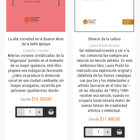
La alta sociedad en la Buenos Aires
Obreros de la cultura
de la belle époque
Laura Prado Acosta
Leandro Losada
Ser intelectual/creador y ser a la
Ante las visiones cristalizadas de la
vez comunista fue siempre una
“oligarquía” porteña en el momento
relación en tensión extrema. En este
de su mayor opulencia, este libro
ambicioso libro, Laura Prado ha
propone una indagación fascinante:
realizado una exploración original y
¿cómo se produce la distinción
detallada de las formas complejas
social en una ciudad cambiante, sin
con que las y los intelectuales y
linajes arraigados, recorrida por
artistas buscaron en el Cono Sur –
pulsiones igualitaristas desde...
en las décadas de 1930 y 1940–
resolver esa tensión, cuando no
$16.200,00
Desde
crisparla hasta tornarla matriz de
nuevas formas de creatividad
artística o intelectual.
-
+
$11.400,00
Desde
-
+