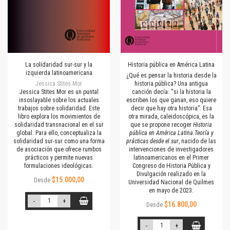
La solidaridad sur-sur y la
Historia pública en América Latina
izquierda latinoamericana
¿Qué es pensar la historia desde la
Jessica Stites Mor
historia pública? Una antigua
Jessica Stites Mor es un puntal
canción decía: “si la historia la
insoslayable sobre los actuales
escriben los que ganan, eso quiere
trabajos sobre solidaridad. Este
decir que hay otra historia”. Esa
libro explora los movimientos de
otra mirada, caleidoscópica, es la
solidaridad transnacional en el sur
que se propone recoger
Historia
global. Para ello, conceptualiza la
pública en América Latina.Teoría y
solidaridad sur-sur como una forma
prácticas desde el sur
, nacido de las
de asociación que ofrece rumbos
intervenciones de investigadores
prácticos y permite nuevas
latinoamericanos en el Primer
formulaciones ideológicas.
Congreso de Historia Pública y
Divulgación realizado en la
$15.000,00
Desde
Universidad Nacional de Quilmes
en mayo de 2023.
-
+
$16.800,00
Desde
-
+