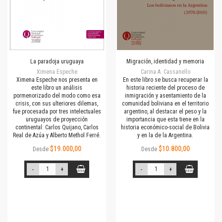
La paradoja uruguaya
Migración, identidad y memoria
Ximena Espeche
Carina A. Cassanello
Ximena Espeche nos presenta en
En este libro se busca recuperar la
este libro un análisis
historia reciente del proceso de
pormenorizado del modo como esa
inmigración y asentamiento de la
crisis, con sus ulteriores dilemas,
comunidad boliviana en el territorio
fue procesada por tres intelectuales
argentino, al destacar el peso y la
uruguayos de proyección
importancia que esta tiene en la
continental: Carlos Quijano, Carlos
historia económico-social de Bolivia
Real de Azúa y Alberto Methol Ferré.
y en la de la Argentina.
$19.000,00
$10.800,00
Desde
Desde
-
+
-
+