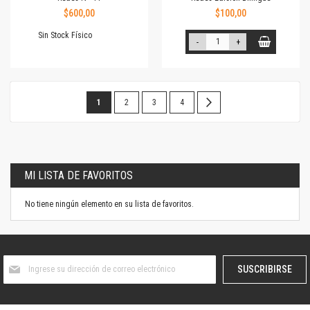
$600,00
$100,00
Sin Stock Físico
-
+
Página
Estás
Página
Página
Página
Página
Siguiente
1
2
3
4
leyendo
la
página
MI LISTA DE FAVORITOS
No tiene ningún elemento en su lista de favoritos.
Suscríbase
SUSCRIBIRSE
al
boletín
informativo: