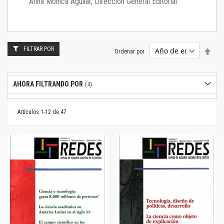
Anna Mónica Aguilar, Dirección General Editorial
FILTRAR POR
Estab
Ordenar por
dire
desc
AHORA FILTRANDO POR
Artículos
1
-
12
de
47