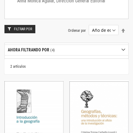
Anna Mónica Aguilar, Dirección General Editorial
FILTRAR POR
Estab
Ordenar por
dire
desc
AHORA FILTRANDO POR
2
artículos