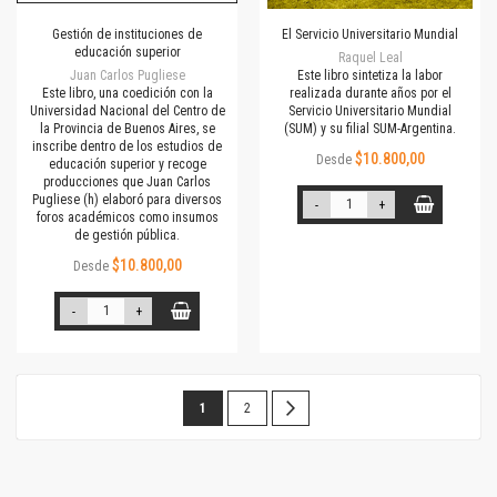
Gestión de instituciones de
El Servicio Universitario Mundial
educación superior
Raquel Leal
Juan Carlos Pugliese
Este libro sintetiza la labor
Este libro, una coedición con la
realizada durante años por el
Universidad Nacional del Centro de
Servicio Universitario Mundial
la Provincia de Buenos Aires, se
(SUM) y su filial SUM-Argentina.
inscribe dentro de los estudios de
$10.800,00
Desde
educación superior y recoge
producciones que Juan Carlos
Pugliese (h) elaboró para diversos
-
+
foros académicos como insumos
de gestión pública.
$10.800,00
Desde
-
+
Página
Estás
Página
Página
Siguiente
1
2
leyendo
la