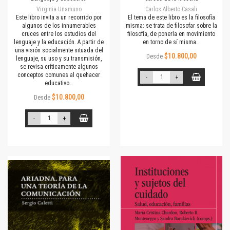
Virginia Unamuno
Carlos Alberto Casali
Este libro invita a un recorrido por
El tema de este libro es la filosofía
algunos de los innumerables
misma: se trata de filosofar sobre la
cruces entre los estudios del
filosofía, de ponerla en movimiento
lenguaje y la educación. A partir de
en torno de sí misma…
una visión socialmente situada del
$10.800,00
Desde
lenguaje, su uso y su transmisión,
se revisa críticamente algunos
conceptos comunes al quehacer
-
+
educativo…
$10.800,00
Desde
-
+