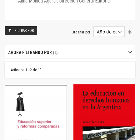
Anna Mónica Aguilar, Dirección General Editorial
FILTRAR POR
Estab
Ordenar por
dire
desc
AHORA FILTRANDO POR
Artículos
1
-
12
de
13