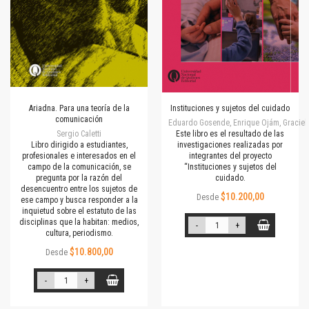
Ariadna. Para una teoría de la
Instituciones y sujetos del cuidado
comunicación
Eduardo Gosende, Enrique Ojám, Graciela M
Sergio Caletti
Este libro es el resultado de las
Libro dirigido a estudiantes,
investigaciones realizadas por
profesionales e interesados en el
integrantes del proyecto
campo de la comunicación, se
“Instituciones y sujetos del
pregunta por la razón del
cuidado.
desencuentro entre los sujetos de
$10.200,00
Desde
ese campo y busca responder a la
inquietud sobre el estatuto de las
disciplinas que la habitan: medios,
-
+
cultura, periodismo.
$10.800,00
Desde
-
+