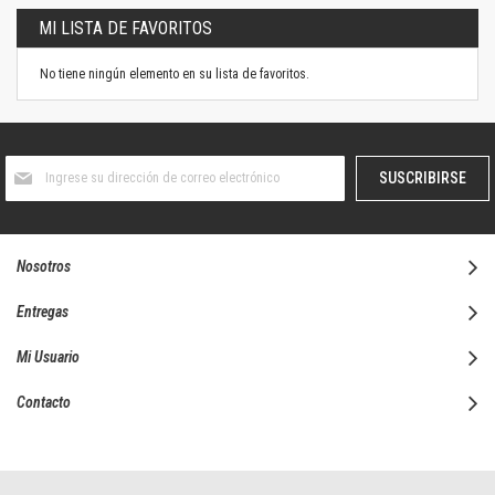
página
MI LISTA DE FAVORITOS
No tiene ningún elemento en su lista de favoritos.
Suscríbase
SUSCRIBIRSE
al
boletín
informativo:
Nosotros
Entregas
Mi Usuario
Contacto