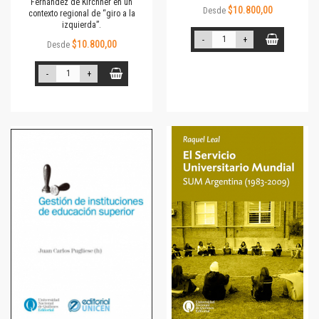
Fernández de Kirchner en un
$10.800,00
Desde
contexto regional de “giro a la
izquierda”.
-
+
$10.800,00
Desde
-
+