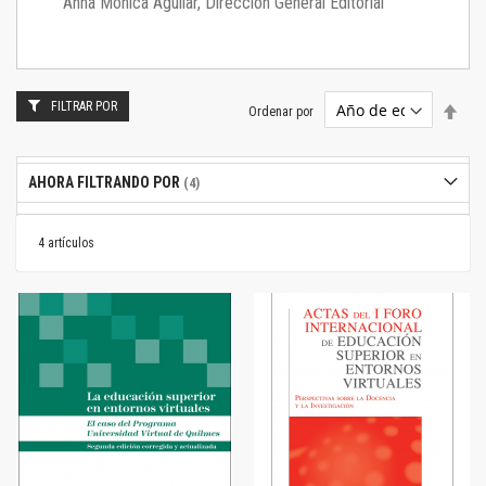
Anna Mónica Aguilar, Dirección General Editorial
FILTRAR POR
Estab
Ordenar por
dire
desc
AHORA FILTRANDO POR
4
artículos