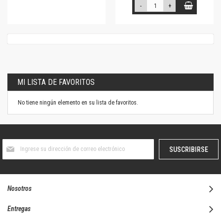
-
+
MI LISTA DE FAVORITOS
No tiene ningún elemento en su lista de favoritos.
Suscríbase
SUSCRIBIRSE
al
boletín
informativo:
Nosotros
Entregas