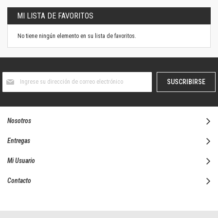
MI LISTA DE FAVORITOS
No tiene ningún elemento en su lista de favoritos.
Suscríbase
SUSCRIBIRSE
al
boletín
informativo:
Nosotros
Entregas
Mi Usuario
Contacto