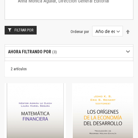
Anna Mónica Aguilar, Dirección General Editorial
FILTRAR POR
Estab
Ordenar por
dire
desc
AHORA FILTRANDO POR
2
artículos