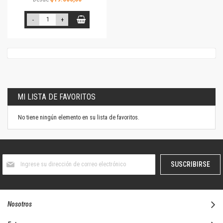
-
+
MI LISTA DE FAVORITOS
No tiene ningún elemento en su lista de favoritos.
Suscríbase
SUSCRIBIRSE
al
boletín
informativo:
Nosotros