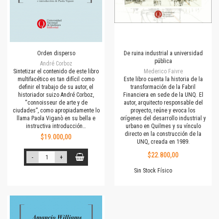
Orden disperso
De ruina industrial a universidad
pública
André Corboz
Sintetizar el contenido de este libro
Mederico Faivre
multifacético es tan difícil como
Este libro cuenta la historia de la
definir el trabajo de su autor, el
transformación de la Fabril
historiador suizo André Corboz,
Financiera en sede de la UNQ. El
“connoisseur de arte y de
autor, arquitecto responsable del
ciudades”, como apropiadamente lo
proyecto, reúne y evoca los
llama Paola Viganò en su bella e
orígenes del desarrollo industrial y
instructiva introducción…
urbano en Quilmes y su vínculo
directo en la construcción de la
$19.000,00
UNQ, creada en 1989.
$22.800,00
-
+
Sin Stock Físico