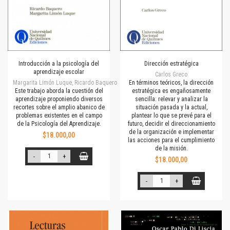
Introducción a la psicología del
Dirección estratégica
aprendizaje escolar
Carlos Greco
Margarita Limón Luque, Ricardo Baquero
En términos teóricos, la dirección
Este trabajo aborda la cuestión del
estratégica es engañosamente
aprendizaje proponiendo diversos
sencilla: relevar y analizar la
recortes sobre el amplio abanico de
situación pasada y la actual,
problemas existentes en el campo
plantear lo que se prevé para el
de la Psicología del Aprendizaje.
futuro, decidir el direccionamiento
de la organización e implementar
$18.000,00
las acciones para el cumplimiento
de la misión.
-
+
$18.000,00
-
+