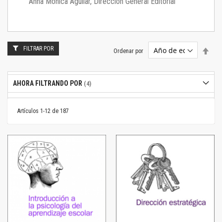
Anna Mónica Aguilar, Dirección General Editorial
FILTRAR POR
Estab
Ordenar por
dire
desc
AHORA FILTRANDO POR
Artículos
1
-
12
de
187