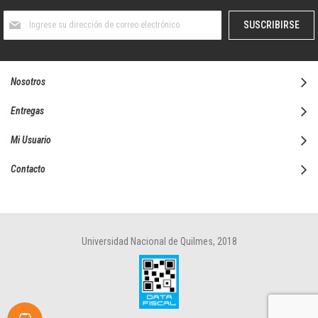
Suscríbase
SUSCRIBIRSE
al
boletín
informativo:
Nosotros
Entregas
Mi Usuario
Contacto
Universidad Nacional de Quilmes, 2018