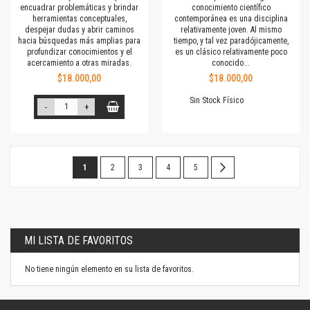
encuadrar problemáticas y brindar
conocimiento científico
herramientas conceptuales,
contemporánea es una disciplina
despejar dudas y abrir caminos
relativamente joven. Al mismo
hacia búsquedas más amplias para
tiempo, y tal vez paradójicamente,
profundizar conocimientos y el
es un clásico relativamente poco
acercamiento a otras miradas.
conocido...
$18.000,00
$18.000,00
Sin Stock Físico
-
+
Página
Estás
Página
Página
Página
Página
Página
Siguiente
1
2
3
4
5
leyendo
la
página
MI LISTA DE FAVORITOS
No tiene ningún elemento en su lista de favoritos.