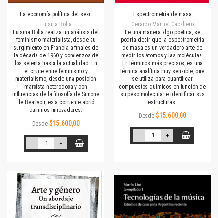
La economía política del sexo
Espectrometría de masa
Luisina Bolla
Gerardo Manuel Caballero
Luisina Bolla realiza un análisis del
De una manera algo poética, se
feminismo materialista, desde su
podría decir que la espectrometría
surgimiento en Francia a finales de
de masa es un verdadero arte de
la década de 1960 y comienzos de
medir los átomos y las moléculas.
los setenta hasta la actualidad. En
En términos más precisos, es una
el cruce entre feminismo y
técnica analítica muy sensible, que
materialismo, desde una posición
se utiliza para cuantificar
marxista heterodoxa y con
compuestos químicos en función de
influencias de la filosofía de Simone
su peso molecular e identificar sus
de Beauvoir, esta corriente abrió
estructuras.
caminos innovadores.
$15.600,00
Desde
$15.600,00
Desde
-
+
-
+