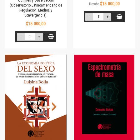
Quilmes y Observacom
$15.000,00
Desde
(Observatorio Latinoamericano de
Regulación, Medios y
Convergencia).
-
+
$15.000,00
-
+