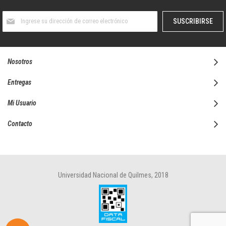
Suscríbase
SUSCRIBIRSE
al
boletín
informativo:
Nosotros
Entregas
Mi Usuario
Contacto
Universidad Nacional de Quilmes, 2018