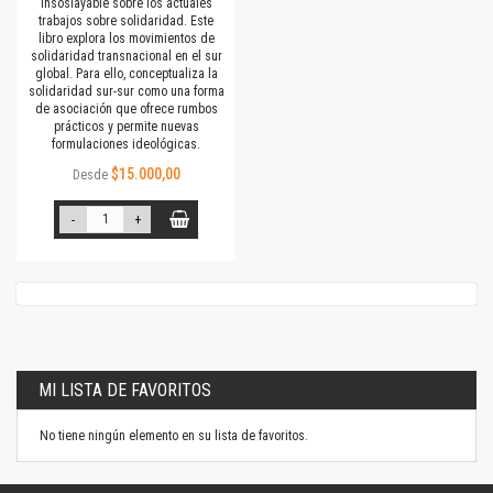
insoslayable sobre los actuales
trabajos sobre solidaridad. Este
libro explora los movimientos de
solidaridad transnacional en el sur
global. Para ello, conceptualiza la
solidaridad sur-sur como una forma
de asociación que ofrece rumbos
prácticos y permite nuevas
formulaciones ideológicas.
$15.000,00
Desde
-
+
MI LISTA DE FAVORITOS
No tiene ningún elemento en su lista de favoritos.