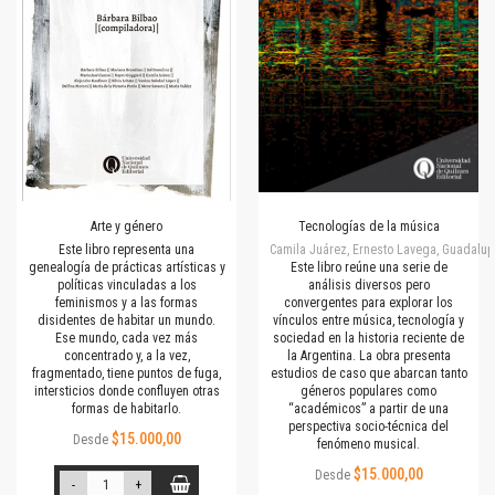
Arte y género
Tecnologías de la música
Este libro representa una
Camila Juárez, Ernesto Lavega, Guadalupe
genealogía de prácticas artísticas y
Este libro reúne una serie de
políticas vinculadas a los
análisis diversos pero
feminismos y a las formas
convergentes para explorar los
disidentes de habitar un mundo.
vínculos entre música, tecnología y
Ese mundo, cada vez más
sociedad en la historia reciente de
concentrado y, a la vez,
la Argentina. La obra presenta
fragmentado, tiene puntos de fuga,
estudios de caso que abarcan tanto
intersticios donde confluyen otras
géneros populares como
formas de habitarlo.
“académicos” a partir de una
perspectiva socio-técnica del
$15.000,00
Desde
fenómeno musical.
$15.000,00
Desde
-
+