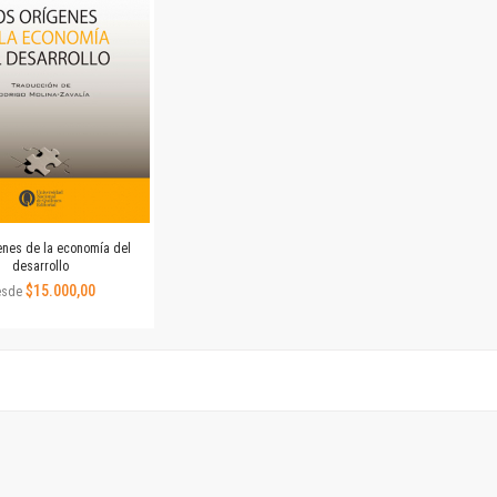
Revista de Ciencias Sociales. Segunda época
Fondo editorial
Biomedicina
Coediciones
Jornadas académicas
La ideología argentina
Libros de arte
Otros títulos
Textos para la enseñanza universitaria
enes de la economía del
Intersecciones
desarrollo
Convergencia. Entre memoria y sociedad
$15.000,00
esde
Filosofía y ciencia
Política
Serie Clásica
Serie Contemporánea
Unidad de Publicaciones del Departamento de Ciencia y Tecnología
Colecciones
Universidad Virtual de Quilmes