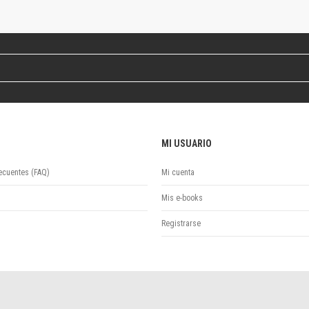
Colecciones
Ideas de Educación Virtual
Unidad de Publicaciones del Departamento de Economía y Administración
Colecciones
Otros títulos
Economía y Gestión
Economía y Sociedad
Series
MI USUARIO
Investigación
Unidad de Publicaciones del Departamento de Ciencias Sociales
ecuentes (FAQ)
Mi cuenta
Series
Encuentros
Mis e-books
Investigación
Registrarse
Tesis Grado
Tesis Posgrado
Cursos
Experiencias
Escuela de Artes