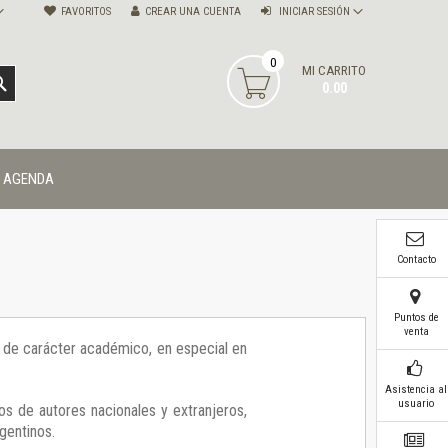
FAVORITOS
CREAR UNA CUENTA
INICIAR SESIÓN
0
MI CARRITO
BUSCAR
0.00
AGENDA
Contacto
Puntos de
venta
ía de carácter académico, en especial en
Asistencia al
usuario
os de autores nacionales y extranjeros,
gentinos.