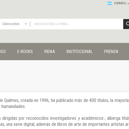
ESPAÑOL
Colecciones
TODAS
Publicaciones
OGO
E-BOOKS
RIDAA
INSTITUCIONAL
PRENSA
Editorial
Colecciones
Administración y economía
Coedición UNQ / Clacso
Coedición UNQ / UNC
Comunicación y cultura
Crímenes y violencias
 de Quilmes, creada en 1996, ha publicado más de 400 títulos, la mayor
Cuadernos universitarios
 y humanidades.
Derechos humanos
Ediciones especiales
 dirigidas por reconocidos investigadores y académicos-, alberga títul
Géneros
s, una serie digital, además de libros de arte de importantes artistas ar