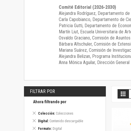
Comité Editorial (2026-2030)
Alejandra Rodríguez
, Departamento de 
Carla Capobianco
, Departamento de Cie
Patricia Gutti
, Departamento de Econom
Martín Liut
, Escuela Universitaria de Art
Osvaldo Graciano
, Comisión de Asunto
Bárbara Altschuler
, Comisión de Extensi
Mariana Suárez
, Comisión de Investigac
Alejandra Belizan, Programa Instituciona
Anna Mónica Aguilar, Dirección General E
FILTRAR POR
V
Gril
c
Ahora filtrando por
Eliminar
Colección
Colecciones
este
Eliminar
Digital
Contenido descargable
artículo
este
Eliminar
Formato
Digital
artículo