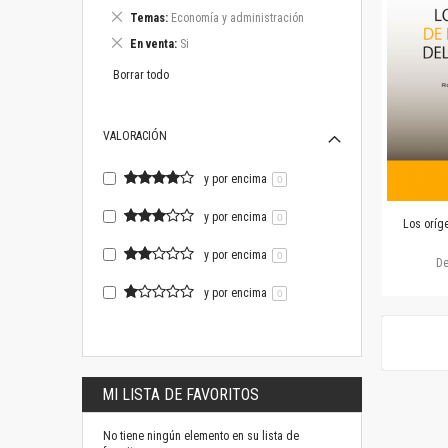
este
Eliminar
Temas
Economía y administración
artículo
este
Eliminar
En venta
Si
artículo
este
artículo
Borrar todo
VALORACIÓN
y por encima
0
y por encima
0
Los oríg
y por encima
0
D
y por encima
0
MI LISTA DE FAVORITOS
No tiene ningún elemento en su lista de