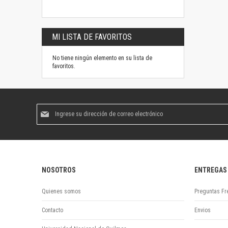
MI LISTA DE FAVORITOS
No tiene ningún elemento en su lista de
favoritos.
Suscríbase
al
boletín
informativo:
NOSOTROS
ENTREGAS
Quienes somos
Preguntas Fr
Contacto
Envios