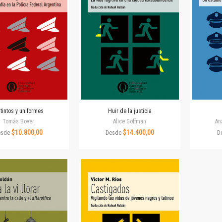
Revista de Ciencias Sociales. Segunda época
Fondo editorial
Biomedicina
Coediciones
Jornadas académicas
La ideología argentina
Libros de arte
Otros títulos
Textos para la enseñanza universitaria
tintos y uniformes
Huir de la justicia
Intersecciones
Tomás Bover
Alice Goffman
An
Convergencia. Entre memoria y sociedad
$10.800,00
$14.400,00
esde
Desde
D
Filosofía y ciencia
Política
Serie Clásica
Serie Contemporánea
Unidad de Publicaciones del Departamento de Ciencia y Tecnología
Colecciones
Universidad Virtual de Quilmes