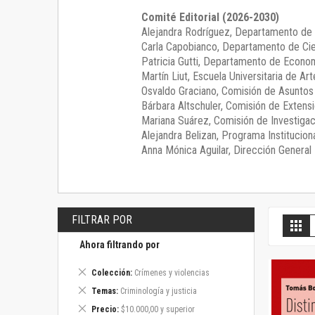
Comité Editorial (2026-2030)
Alejandra Rodríguez
, Departamento de 
Carla Capobianco
, Departamento de Cie
Patricia Gutti
, Departamento de Econom
Martín Liut
, Escuela Universitaria de Art
Osvaldo Graciano
, Comisión de Asunto
Bárbara Altschuler
, Comisión de Extensi
Mariana Suárez
, Comisión de Investigac
Alejandra Belizan, Programa Instituciona
Anna Mónica Aguilar, Dirección General E
FILTRAR POR
V
Gril
c
Ahora filtrando por
Eliminar
Colección
Crímenes y violencias
este
Eliminar
Temas
Criminología y justicia
artículo
este
Eliminar
Precio
$10.000,00 y superior
artículo