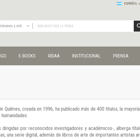
ESPAÑOL
Crímenes y violencias
TODAS
Publicaciones
OGO
E-BOOKS
RIDAA
INSTITUCIONAL
PRENSA
Editorial
Colecciones
Administración y economía
Coedición UNQ / Clacso
Coedición UNQ / UNC
Comunicación y cultura
Crímenes y violencias
 de Quilmes, creada en 1996, ha publicado más de 400 títulos, la mayor
Cuadernos universitarios
 y humanidades.
Derechos humanos
Ediciones especiales
 dirigidas por reconocidos investigadores y académicos-, alberga títul
Géneros
s, una serie digital, además de libros de arte de importantes artistas ar