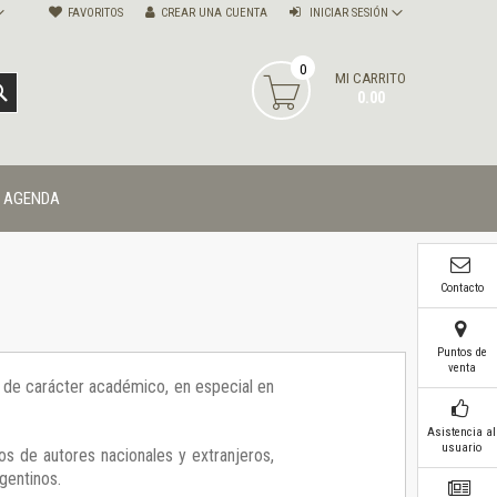
FAVORITOS
CREAR UNA CUENTA
INICIAR SESIÓN
0
MI CARRITO
BUSCAR
0.00
AGENDA
Contacto
Puntos de
venta
ía de carácter académico, en especial en
Asistencia al
usuario
os de autores nacionales y extranjeros,
gentinos.