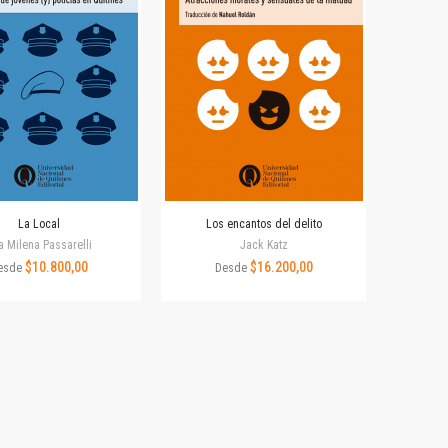
La Local
Los encantos del delito
a Milena Passarelli
Jack Katz
$10.800,00
$16.200,00
esde
Desde