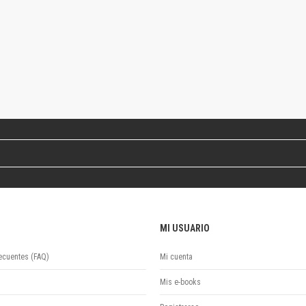
Colecciones
Publicaciones periódicas
Series
MI USUARIO
ecuentes (FAQ)
Mi cuenta
Mis e-books