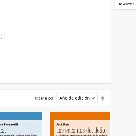
Newsletter
or
Establecer
Ordenar por
dirección
descendente