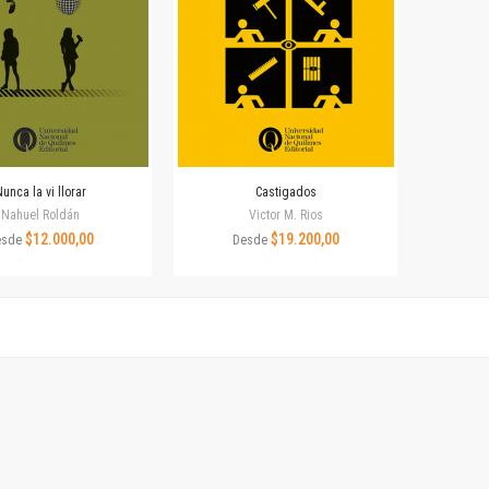
Colecciones
Ideas de Educación Virtual
Unidad de Publicaciones del Departamento de Economía y Administración
Colecciones
Otros títulos
Economía y Gestión
Economía y Sociedad
unca la vi llorar
Castigados
Series
Nahuel Roldán
Victor M. Rios
Investigación
$12.000,00
$19.200,00
esde
Desde
Unidad de Publicaciones del Departamento de Ciencias Sociales
Series
Encuentros
Investigación
Tesis Grado
Tesis Posgrado
Cursos
Experiencias
Escuela de Artes